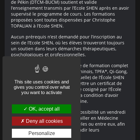
de Pékin (DTCM-BUCM) soutient et valide
l’enseignement transmis par l’Ecole SHEN après en avoir
supervisé le programme de cours. Les formations
proposées sont toutes dispensées par Christophe
TOPALIAN à l’Ecole SHEN.
Aucun prérequis n’est demandé pour l’inscription au
sein de l’Ecole SHEN, où les élèves trouveront toujours
un soutien dans leurs démarches thérapeutiques,
psychologiques et professionnelles.
Les personnes ayant suivi le cycle de formation complet
sur QUATRE ANNÉES (Massage Chinois, TPFA*, Qi-Gong,
Réflexothérapies, Médecine manuelle) de l’École SHEN
This site uses cookies and
et après examen, se verront remettre un certificat de
gives you control over what
Médecine Traditionnelle Chinoise cosigné par l’École
you want to activate
SHEN et L’UMTC de Beijing sous la condition d’avoir
effectué la session d’étude en Chine.
OK, accept all
Les élèves auront également la possibilité un vendredi
par mois de participer et de travailler en Médecine
Deny all cookies
Chinoise, sur des patients / modèles ou entre eux, afin
de se perfectionner et d’approfondir leurs
Personalize
connaissances.